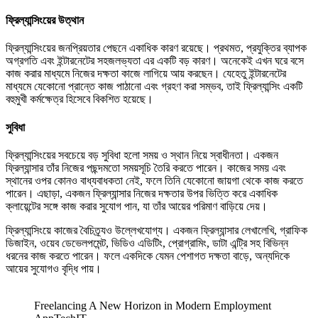
ফ্রিল্যান্সিংয়ের উত্থান
ফ্রিল্যান্সিংয়ের জনপ্রিয়তার পেছনে একাধিক কারণ রয়েছে। প্রথমত, প্রযুক্তির ব্যাপক
অগ্রগতি এবং ইন্টারনেটের সহজলভ্যতা এর একটি বড় কারণ। অনেকেই এখন ঘরে বসে
কাজ করার মাধ্যমে নিজের দক্ষতা কাজে লাগিয়ে আয় করছেন। যেহেতু ইন্টারনেটের
মাধ্যমে যেকোনো প্রান্তে কাজ পাঠানো এবং গ্রহণ করা সম্ভব, তাই ফ্রিল্যান্সিং একটি
বহুমুখী কর্মক্ষেত্র হিসেবে বিকশিত হয়েছে।
সুবিধা
ফ্রিল্যান্সিংয়ের সবচেয়ে বড় সুবিধা হলো সময় ও স্থান নিয়ে স্বাধীনতা। একজন
ফ্রিল্যান্সার তাঁর নিজের পছন্দমতো সময়সূচি তৈরি করতে পারেন। কাজের সময় এবং
স্থানের ওপর কোনও বাধ্যবাধকতা নেই, ফলে তিনি যেকোনো জায়গা থেকে কাজ করতে
পারেন। এছাড়া, একজন ফ্রিল্যান্সার নিজের দক্ষতার উপর ভিত্তি করে একাধিক
ক্লায়েন্টের সঙ্গে কাজ করার সুযোগ পান, যা তাঁর আয়ের পরিমাণ বাড়িয়ে দেয়।
ফ্রিল্যান্সিংয়ে কাজের বৈচিত্র্যও উল্লেখযোগ্য। একজন ফ্রিল্যান্সার লেখালেখি, গ্রাফিক
ডিজাইন, ওয়েব ডেভেলপমেন্ট, ভিডিও এডিটিং, প্রোগ্রামিং, ডাটা এন্ট্রি সহ বিভিন্ন
ধরনের কাজ করতে পারেন। ফলে একদিকে যেমন পেশাগত দক্ষতা বাড়ে, অন্যদিকে
আয়ের সুযোগও বৃদ্ধি পায়।
Freelancing A New Horizon in Modern Employment