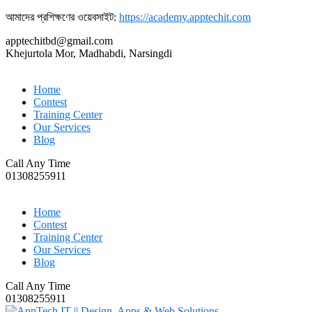
আমাদের প্রশিক্ষণের ওয়েবসাইট:
https://academy.apptechit.com
apptechitbd@gmail.com
Khejurtola Mor, Madhabdi, Narsingdi
Home
Contest
Training Center
Our Services
Blog
Call Any Time
01308255911
Home
Contest
Training Center
Our Services
Blog
Call Any Time
01308255911